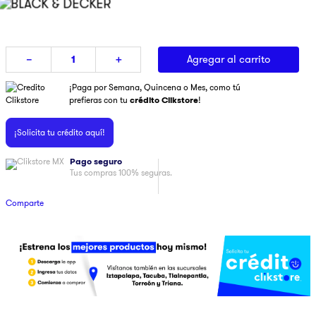
9
.
pulsar
10
.
dji
Agregar al carrito
－
＋
¡Paga por Semana, Quincena o Mes, como tú
prefieras con tu
crédito Clikstore
!
¡Solicita tu crédito aquí!
Pago seguro
Tus compras 100% seguras.
Comparte