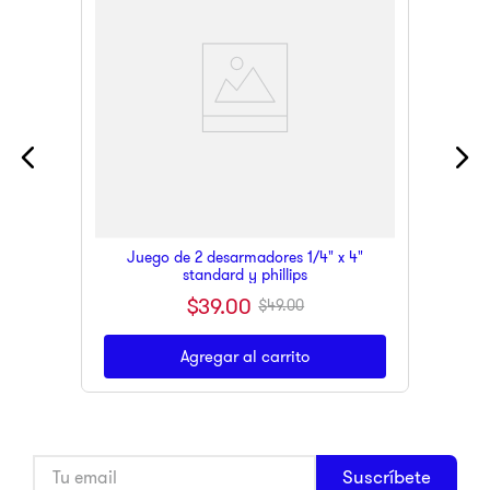
Juego de 2 desarmadores 1/4" x 4"
standard y phillips
$
39
.
00
$
49
.
00
Agregar al carrito
Suscríbete