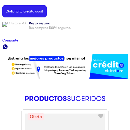
9
.
pulsar
¡Solicita tu crédito aquí!
10
.
dji
Pago seguro
Tus compras 100% seguras.
Comparte
PRODUCTOS