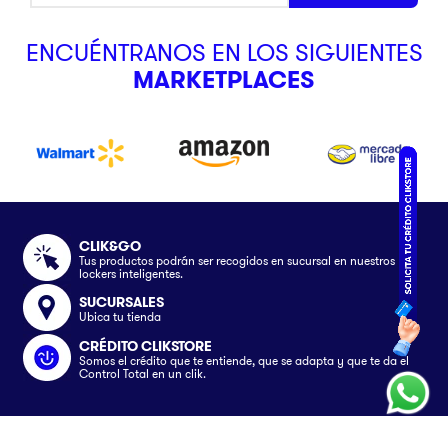
ENCUÉNTRANOS EN LOS SIGUIENTES
MARKETPLACES
CLIK&GO
Tus productos podrán ser recogidos en sucursal en nuestros
lockers inteligentes.
SUCURSALES
Ubica tu tienda
CRÉDITO CLIKSTORE
Somos el crédito que te entiende, que se adapta y que te da el
Control Total en un clik.