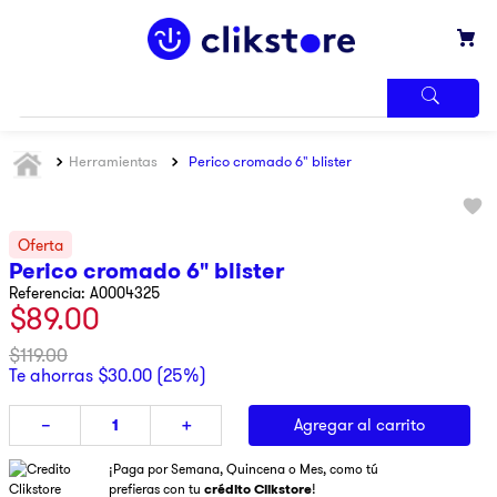
TÉRMINOS
Herramientas
Perico cromado 6" blister
MÁS
BUSCADOS
1
.
iphone
2
.
refrigerador
Perico cromado 6" blister
3
.
samsung
Referencia
:
A0004325
$
89
.
00
4
.
pantalla
$
119
.
00
5
.
motos
Te ahorras
$
30
.
00
(
25%
)
6
.
lavadora
Agregar al carrito
－
＋
7
.
xbox
¡Paga por Semana, Quincena o Mes, como tú
8
.
ninja
prefieras con tu
crédito Clikstore
!