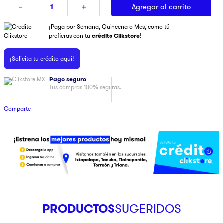
Agregar al carrito
－
＋
9
.
pulsar
¡Paga por Semana, Quincena o Mes, como tú
10
.
dji
prefieras con tu
crédito Clikstore
!
¡Solicita tu crédito aquí!
Pago seguro
Tus compras 100% seguras.
Comparte
PRODUCTOS