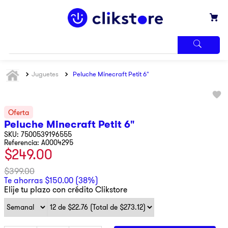
TÉRMINOS
Juguetes
Peluche Minecraft Petit 6"
MÁS
BUSCADOS
1
.
iphone
2
.
refrigerador
Peluche Minecraft Petit 6"
3
.
samsung
7500539196555
Referencia
:
A0004295
$
249
.
00
4
.
pantalla
5
.
motos
$
399
.
00
Te ahorras
$
150
.
00
(
38%
)
6
.
xbox
Elije tu plazo con crédito Clikstore
7
.
ninja
8
.
lavadora