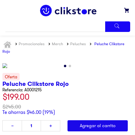
TÉRMINOS
Promocionales
Merch
Peluches
Peluche Clikstore
MÁS
BUSCADOS
Rojo
1
.
iphone
2
.
refrigerador
3
.
samsung
Peluche Clikstore Rojo
Referencia
:
A0001215
4
.
pantalla
$
199
.
00
5
.
motos
$
245
.
00
6
.
xbox
Te ahorras
$
46
.
00
(
19%
)
7
.
ninja
Agregar al carrito
－
＋
8
.
lavadora