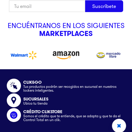
Suscríbete
ENCUÉNTRANOS EN LOS SIGUIENTES
MARKETPLACES
CLIK&GO
Tus productos podrán ser recogidos en sucursal en nuestros
lockers inteligentes.
SUCURSALES
Ubica tu tienda
CRÉDITO CLIKSTORE
Somos el crédito que te entiende, que se adapta y que te da el
Control Total en un clik.