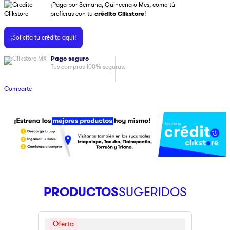
¡Paga por Semana, Quincena o Mes, como tú
9
.
pulsar
prefieras con tu
crédito Clikstore
!
10
.
dji
¡Solicita tu crédito aquí!
Pago seguro
Tus compras 100% seguras.
Comparte
PRODUCTOS