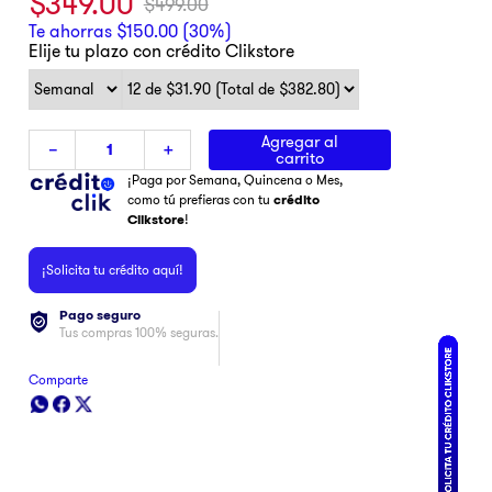
$
349
.
00
$
499
.
00
Te ahorras
$
150
.
00
(
30%
)
Elije tu plazo con crédito Clikstore
Agregar al
－
＋
carrito
¡Paga por Semana, Quincena o Mes,
como tú prefieras con tu
crédito
Clikstore
!
¡Solicita tu crédito aquí!
Pago seguro
Tus compras 100% seguras.
Comparte