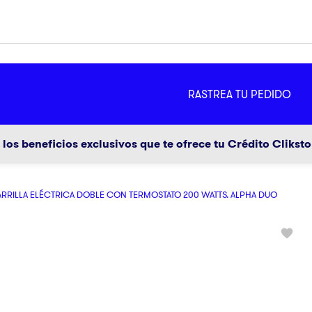
MÁS
RASTREA TU PEDIDO
ador
g
los beneficios exclusivos que te ofrece tu Crédito Clikst
ARRILLA ELÉCTRICA DOBLE CON TERMOSTATO 200 WATTS. ALPHA DUO
a