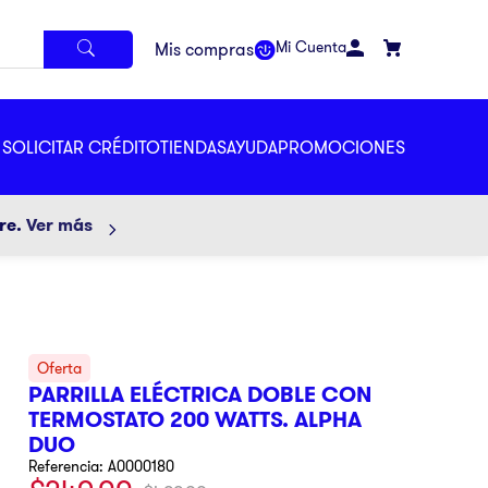
Mi Cuenta
SOLICITAR CRÉDITO
TIENDAS
AYUDA
PROMOCIONES
ore.
Ver más
PARRILLA ELÉCTRICA DOBLE CON
TERMOSTATO 200 WATTS. ALPHA
DUO
Referencia
:
A0000180