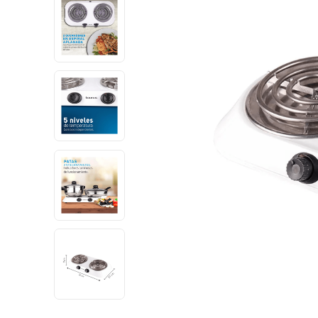
10
.
pulsar