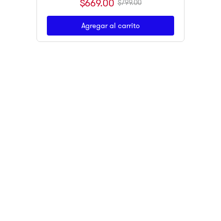
$
669
.
00
$
799
.
00
Agregar al carrito
Suscríbete
ENCUÉNTRANOS EN LOS SIGUIENTES
MARKETPLACES
CLIK&GO
Tus productos podrán ser recogidos en sucursal en nuestros
lockers inteligentes.