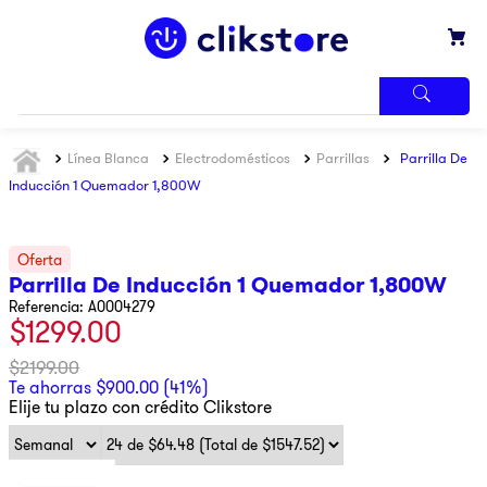
TÉRMINOS
Línea Blanca
Electrodomésticos
Parrillas
Parrilla De
MÁS
BUSCADOS
Inducción 1 Quemador 1,800W
1
.
iphone
2
.
refrigerador
Parrilla De Inducción 1 Quemador 1,800W
3
.
samsung
Referencia
:
A0004279
$
1299
.
00
4
.
pantalla
5
.
motos
$
2199
.
00
Te ahorras
$
900
.
00
(
41%
)
6
.
xbox
Elije tu plazo con crédito Clikstore
7
.
ninja
8
.
lavadora