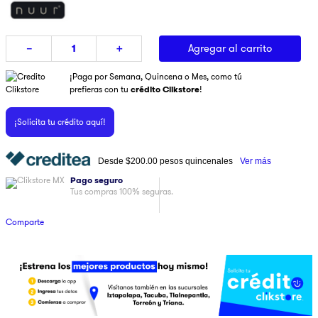
9
.
pulsar
10
.
dji
Agregar al carrito
－
＋
¡Paga por Semana, Quincena o Mes, como tú
prefieras con tu
crédito Clikstore
!
¡Solicita tu crédito aquí!
Desde
$200.00
pesos quincenales
Ver más
Pago seguro
Tus compras 100% seguras.
Comparte