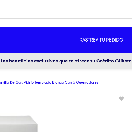
MÁS
RASTREA TU PEDIDO
ador
g
los beneficios exclusivos que te ofrece tu Crédito Clikst
arrilla De Gas Vidrio Templado Blanco Con 5 Quemadores
a