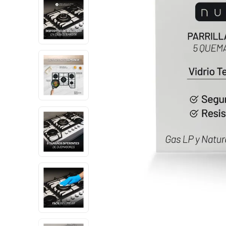
10
.
dji