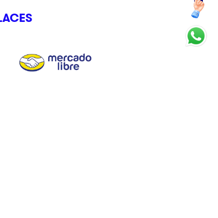
LACES
CRÉDITO CLIKSTORE
Somos el crédito que te entiende, que se adapta y que te da
el Control Total en un clik.
Avisos
Términos y Condiciones