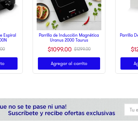
e Espiral
Parrilla de Inducción Magnética
Parrilla 
000N
Uranus 2000 Taurus
$
1099
.
00
$
1
00
$
1299
.
00
ito
Agregar al carrito
Ag