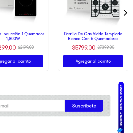
De Inducción 1 Quemador
Parrilla De Gas Vidrio Templado
1,800W
Blanco Con 5 Quemadores
299
.
00
$
5799
.
00
$
2199
.
00
$
7399
.
00
regar al carrito
Agregar al carrito
Suscríbete