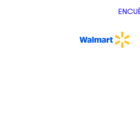
ENCUÉ
CLIK&GO
Tus productos podrán ser recogidos en sucursal en nuestros
lockers inteligentes.
Somos
Servicios
Nosotros
Crédito Cli