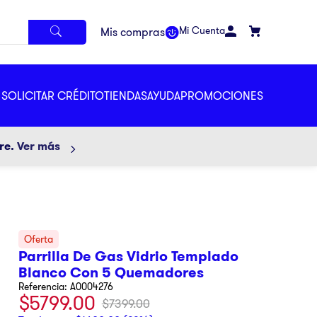
Mi Cuenta
SOLICITAR CRÉDITO
TIENDAS
AYUDA
PROMOCIONES
ore.
Ver más
Parrilla De Gas Vidrio Templado
Blanco Con 5 Quemadores
Referencia
:
A0004276
$
5799
.
00
$
7399
.
00