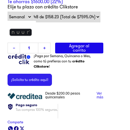
Te ahorras
$
1600
.
00
(
22%
)
Elije tu plazo con crédito Clikstore
Agregar al
－
＋
carrito
¡Paga por Semana, Quincena o Mes,
como tú prefieras con tu
crédito
Clikstore
!
¡Solicita tu crédito aquí!
Desde
$200.00
pesos
Ver
quincenales
más
Pago seguro
Tus compras 100% seguras.
Comparte