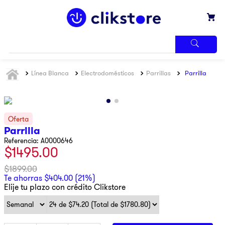
TÉRMINOS
Línea Blanca
Electrodomésticos
Parrillas
Parrilla
MÁS
BUSCADOS
1
.
iphone
2
.
refrigerador
Parrilla
3
.
samsung
Referencia
:
A0000646
$
1495
.
00
4
.
pantalla
5
.
motos
$
1899
.
00
Te ahorras
$
404
.
00
(
21%
)
6
.
lavadora
Elije tu plazo con crédito Clikstore
7
.
xbox
8
.
ninja