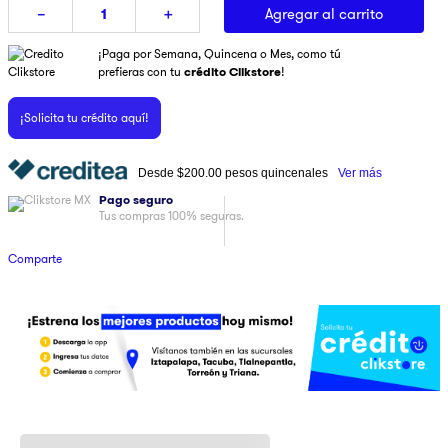
Agregar al carrito
－
＋
9
.
pulsar
¡Paga por Semana, Quincena o Mes, como tú
10
.
dji
prefieras con tu
crédito Clikstore
!
¡Solicita tu crédito aquí!
Desde
$200.00
pesos quincenales
Ver más
Pago seguro
Tus compras 100% seguras.
Comparte