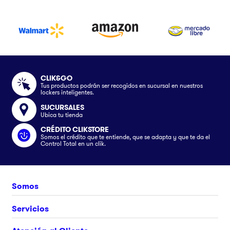
CLIK&GO
Tus productos podrán ser recogidos en sucursal en nuestros
lockers inteligentes.
SUCURSALES
Ubica tu tienda
CRÉDITO CLIKSTORE
Somos el crédito que te entiende, que se adapta y que te da el
Control Total en un clik.
Somos
Nosotros
Servicios
Únete al equipo