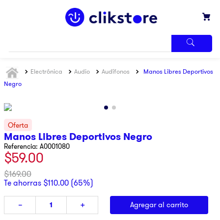
TÉRMINOS
Electrónica
Audio
Audífonos
Manos Libres Deportivos
MÁS
BUSCADOS
Negro
1
.
iphone
2
.
refrigerador
3
.
samsung
Manos Libres Deportivos Negro
Referencia
:
A0001080
4
.
pantalla
$
59
.
00
5
.
motos
$
169
.
00
6
.
lavadora
Te ahorras
$
110
.
00
(
65%
)
7
.
xbox
Agregar al carrito
－
＋
8
.
ninja