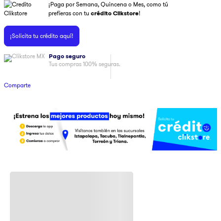
¡Paga por Semana, Quincena o Mes, como tú
9
.
pulsar
prefieras con tu
crédito Clikstore
!
10
.
dji
¡Solicita tu crédito aquí!
Pago seguro
Tus compras 100% seguras.
Comparte