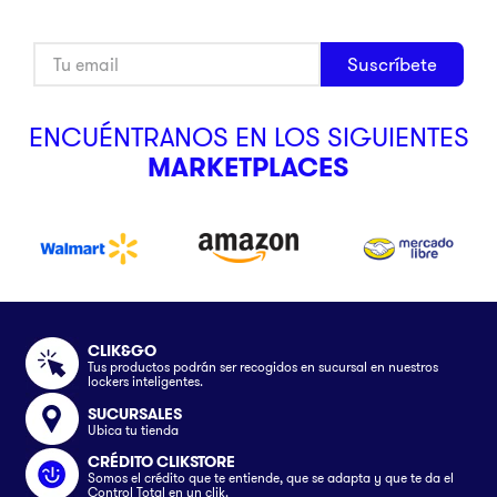
Suscríbete
ENCUÉNTRANOS EN LOS SIGUIENTES
MARKETPLACES
CLIK&GO
Tus productos podrán ser recogidos en sucursal en nuestros
lockers inteligentes.
SUCURSALES
Ubica tu tienda
CRÉDITO CLIKSTORE
Somos el crédito que te entiende, que se adapta y que te da el
Control Total en un clik.