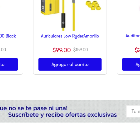
Audífo
00 Black
Auriculares Low RyderAmarillo
$
99
.
00
$
.
00
$
159
.
00
ito
Agregar al carrito
Ag