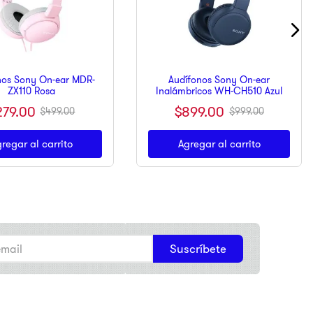
nos Sony On-ear MDR-
Audífonos Sony On-ear
ZX110 Rosa
Inalámbricos WH-CH510 Azul
279
.
00
$
899
.
00
$
499
.
00
$
999
.
00
regar al carrito
Agregar al carrito
Suscríbete