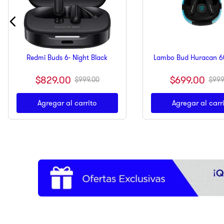
Redmi Buds 6- Night Black
Lambo Bud Huracan 6
$
829
.
00
$
699
.
00
$
999
.
00
$
999
Agregar al carrito
Agregar al carr