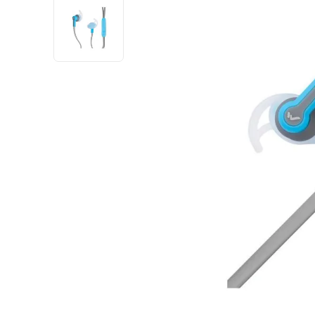
10
.
dji