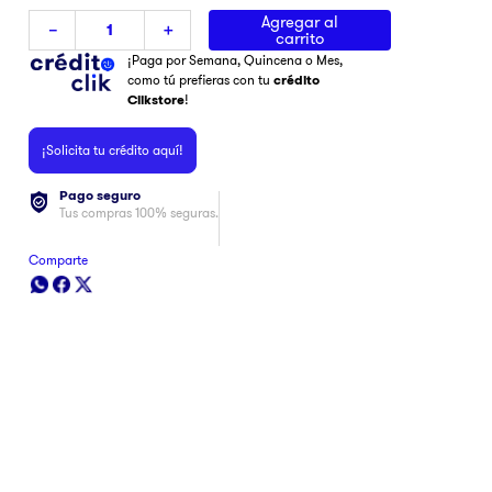
Agregar al
－
＋
carrito
¡Paga por Semana, Quincena o Mes,
como tú prefieras con tu
crédito
Clikstore
!
¡Solicita tu crédito aquí!
Pago seguro
Tus compras 100% seguras.
Comparte