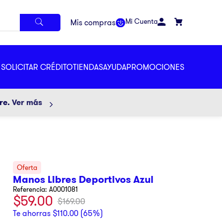
Mi Cuenta
SOLICITAR CRÉDITO
TIENDAS
AYUDA
PROMOCIONES
ore.
Ver más
Manos Libres Deportivos Azul
Referencia
:
A0001081
$
59
.
00
$
169
.
00
Te ahorras
$
110
.
00
(
65%
)