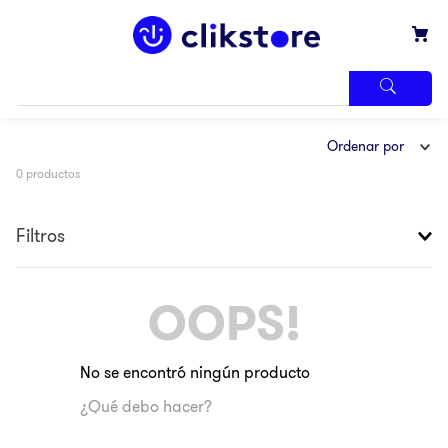
TÉRMINOS
Ordenar por
MÁS
BUSCADOS
0
productos
1
.
iphone
2
.
refrigerador
Filtros
3
.
samsung
4
.
pantalla
OOPS!
5
.
motos
6
.
xbox
No se encontró ningún producto
7
.
ninja
¿Qué debo hacer?
8
.
lavadora