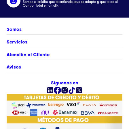
Somos el crédito que te entiende, que se adapta y que te da el
Control Total en un clik.
Somos
Nosotros
Servicios
Únete al equipo
Crédito Clikstore
Atención al Cliente
Contacto
Gift Card
¿Cómo comprar?
Avisos
Ubica tu tienda
Rastrea tu pedido
Clik&Go
Términos y Condiciones
Síguenos en
Facturación Electrónica
Políticas
Preguntas Frecuentes
Aviso de privacidad