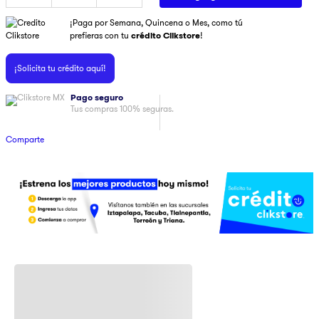
9
.
pulsar
¡Paga por Semana, Quincena o Mes, como tú
prefieras con tu
crédito Clikstore
!
10
.
dji
¡Solicita tu crédito aquí!
Pago seguro
Tus compras 100% seguras.
Comparte