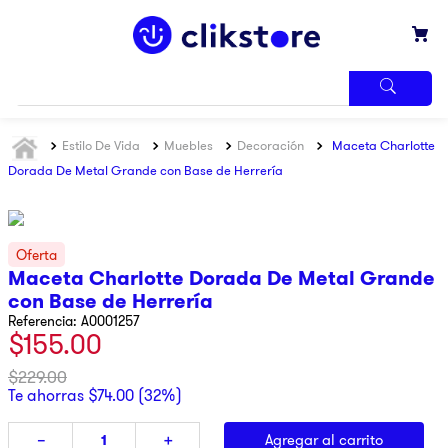
TÉRMINOS
Estilo De Vida
Muebles
Decoración
Maceta Charlotte
MÁS
BUSCADOS
Dorada De Metal Grande con Base de Herrería
1
.
iphone
2
.
refrigerador
3
.
samsung
Maceta Charlotte Dorada De Metal Grande
con Base de Herrería
4
.
pantalla
Referencia
:
A0001257
5
.
motos
$
155
.
00
6
.
lavadora
$
229
.
00
Te ahorras
$
74
.
00
(
32%
)
7
.
xbox
8
.
ninja
Agregar al carrito
－
＋