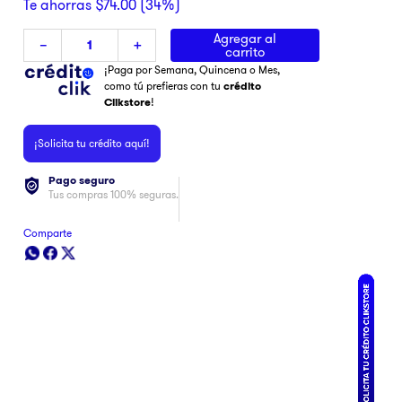
Te ahorras
$
74
.
00
(
34%
)
Agregar al
－
＋
carrito
¡Paga por Semana, Quincena o Mes,
como tú prefieras con tu
crédito
Clikstore
!
¡Solicita tu crédito aquí!
Pago seguro
Tus compras 100% seguras.
Comparte