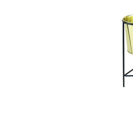
10
.
pulsar