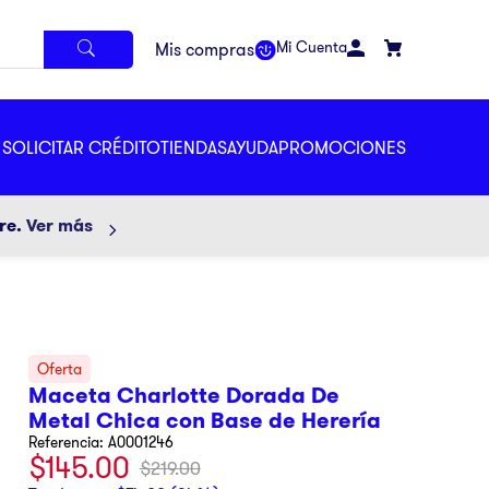
Mi Cuenta
SOLICITAR CRÉDITO
TIENDAS
AYUDA
PROMOCIONES
ore.
Ver más
Maceta Charlotte Dorada De
Metal Chica con Base de Herería
Referencia
:
A0001246
$
145
.
00
$
219
.
00