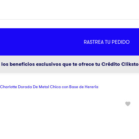
MÁS
RASTREA TU PEDIDO
ador
g
los beneficios exclusivos que te ofrece tu Crédito Clikst
Charlotte Dorada De Metal Chica con Base de Herería
a