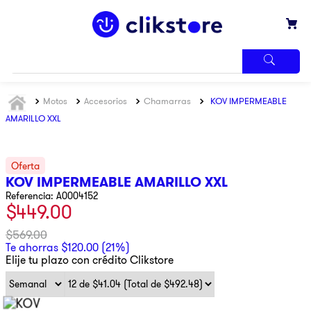
TÉRMINOS
Motos
Accesorios
Chamarras
KOV IMPERMEABLE
MÁS
BUSCADOS
AMARILLO XXL
1
.
iphone
2
.
refrigerador
KOV IMPERMEABLE AMARILLO XXL
3
.
samsung
Referencia
:
A0004152
$
449
.
00
4
.
pantalla
5
.
motos
$
569
.
00
Te ahorras
$
120
.
00
(
21%
)
6
.
winia
Elije tu plazo con crédito Clikstore
7
.
xbox
8
.
lavadora