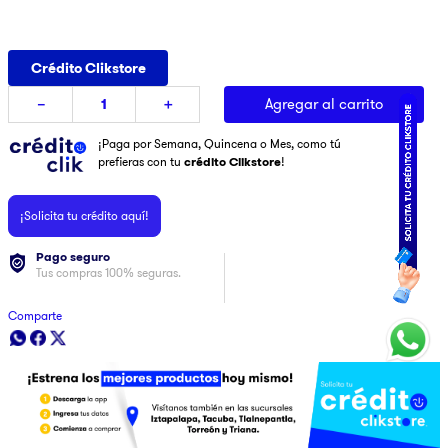
9
.
ninja
10
.
pulsar
Crédito Clikstore
Agregar al carrito
－
＋
¡Paga por Semana, Quincena o Mes, como tú
prefieras con tu
crédito Clikstore
!
¡Solicita tu crédito aquí!
Pago seguro
Tus compras 100% seguras.
Comparte