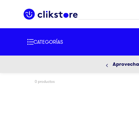
TÉRMINOS 
BUSCADOS
1
.
iphone
2
.
refriger
3
.
samsun
Aprovecha 
4
.
pantalla
0
productos
5
.
motos
6
.
winia
7
.
xbox
8
.
lavador
9
.
ninja