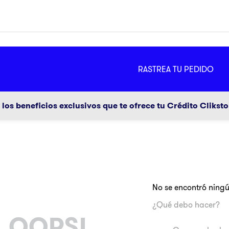
MÁS
RASTREA TU PEDIDO
ador
g
los beneficios exclusivos que te ofrece tu Crédito Clikst
No se encontró ning
a
¿Qué debo hacer?
OOPS!