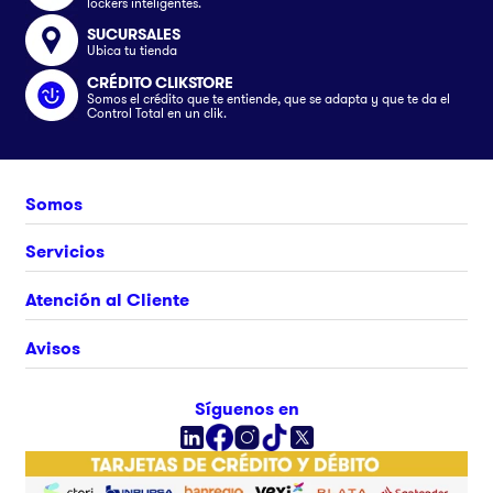
lockers inteligentes.
SUCURSALES
Ubica tu tienda
CRÉDITO CLIKSTORE
Somos el crédito que te entiende, que se adapta y que te da el
Control Total en un clik.
Somos
Nosotros
Servicios
Únete al equipo
Crédito Clikstore
Atención al Cliente
Contacto
Gift Card
¿Cómo comprar?
Avisos
Ubica tu tienda
Rastrea tu pedido
Clik&Go
Términos y Condiciones
Síguenos en
Facturación Electrónica
Políticas
Preguntas Frecuentes
Aviso de privacidad