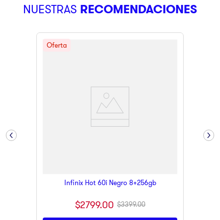
NUESTRAS
RECOMENDACIONES
9
.
pulsar
10
.
dji
Infinix Hot 60i Negro 8+256gb
$
2799
.
00
$
3399
.
00