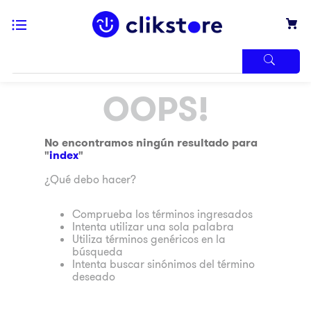
TÉRMINOS
OOPS!
MÁS
BUSCADOS
1
.
iphone
No encontramos ningún resultado para
"
index
"
2
.
refrigerador
¿Qué debo hacer?
3
.
samsung
4
.
pantalla
Comprueba los términos ingresados
Intenta utilizar una sola palabra
5
.
motos
Utiliza términos genéricos en la
búsqueda
6
.
xbox
Intenta buscar sinónimos del término
deseado
7
.
ninja
8
.
lavadora