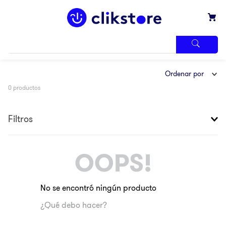
TÉRMINOS
Ordenar por
MÁS
BUSCADOS
0
productos
1
.
iphone
2
.
refrigerador
Filtros
3
.
samsung
4
.
pantalla
OOPS!
5
.
motos
6
.
xbox
No se encontró ningún producto
7
.
ninja
¿Qué debo hacer?
8
.
lavadora