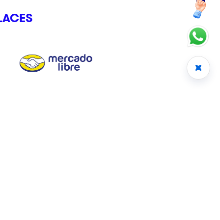
LACES
CRÉDITO CLIKSTORE
Somos el crédito que te entiende, que se adapta y que te da
el Control Total en un clik.
Avisos
Términos y Condiciones