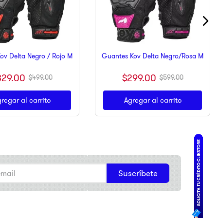
ov Delta Negro / Rojo M
Guantes Kov Delta Negro/Rosa M
329
.
00
$
299
.
00
$
499
.
00
$
599
.
00
regar al carrito
Agregar al carrito
Suscríbete