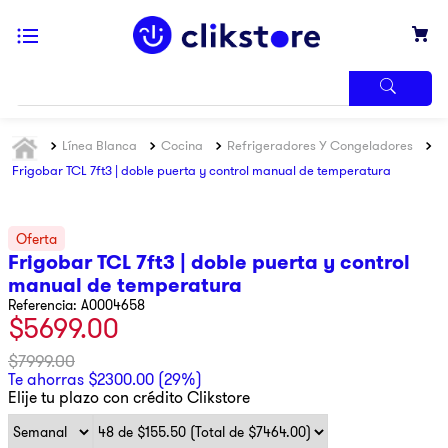
TÉRMINOS
Línea Blanca
Cocina
Refrigeradores Y Congeladores
MÁS
BUSCADOS
Frigobar TCL 7ft3 | doble puerta y control manual de temperatura
1
.
iphone
2
.
refrigerador
Frigobar TCL 7ft3 | doble puerta y control
3
.
samsung
manual de temperatura
4
.
pantalla
Referencia
:
A0004658
$
5699
.
00
5
.
motos
$
7999
.
00
6
.
xbox
Te ahorras
$
2300
.
00
(
29%
)
Elije tu plazo con crédito Clikstore
7
.
ninja
8
.
lavadora