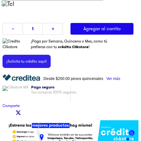
9
.
pulsar
10
.
dji
Agregar al carrito
－
＋
¡Paga por Semana, Quincena o Mes, como tú
prefieras con tu
crédito Clikstore
!
¡Solicita tu crédito aquí!
Desde
$200.00
pesos quincenales
Ver más
Pago seguro
Tus compras 100% seguras.
Comparte