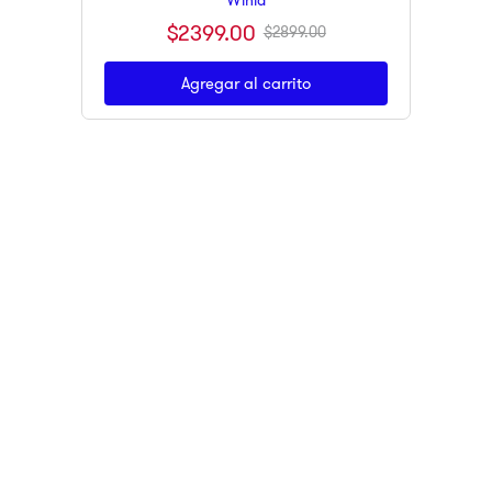
Winia
$
2399
.
00
$
2899
.
00
Agregar al carrito
Suscríbete
ENCUÉNTRANOS EN LOS SIGUIENTES
MARKETPLACES
CLIK&GO