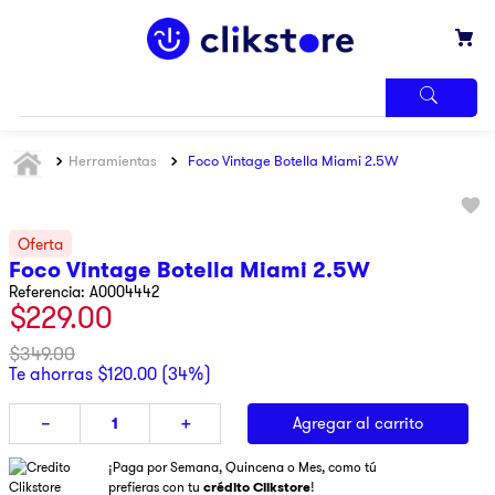
TÉRMINOS
Herramientas
Foco Vintage Botella Miami 2.5W
MÁS
BUSCADOS
1
.
iphone
2
.
refrigerador
Foco Vintage Botella Miami 2.5W
3
.
samsung
Referencia
:
A0004442
$
229
.
00
4
.
pantalla
$
349
.
00
5
.
motos
Te ahorras
$
120
.
00
(
34%
)
6
.
winia
Agregar al carrito
－
＋
7
.
xbox
¡Paga por Semana, Quincena o Mes, como tú
8
.
lavadora
prefieras con tu
crédito Clikstore
!