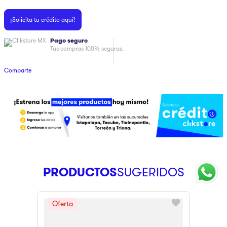
9
.
ninja
¡Solicita tu crédito aquí!
10
.
pulsar
Pago seguro
Tus compras 100% seguras.
Comparte
PRODUCTOS