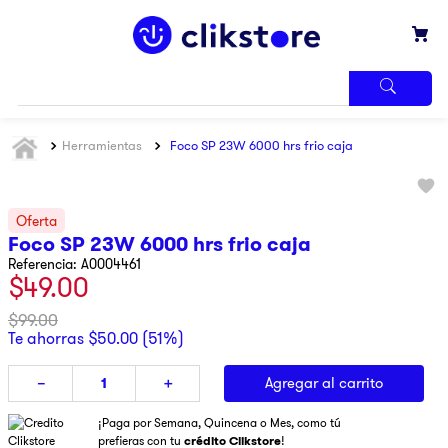
TÉRMINOS
Herramientas
Foco SP 23W 6000 hrs frio caja
MÁS
BUSCADOS
1
.
iphone
2
.
refrigerador
Foco SP 23W 6000 hrs frio caja
3
.
samsung
Referencia
:
A0004461
$
49
.
00
4
.
pantalla
$
99
.
00
5
.
motos
Te ahorras
$
50
.
00
(
51%
)
6
.
xbox
Agregar al carrito
－
＋
7
.
ninja
¡Paga por Semana, Quincena o Mes, como tú
8
.
lavadora
prefieras con tu
crédito Clikstore
!