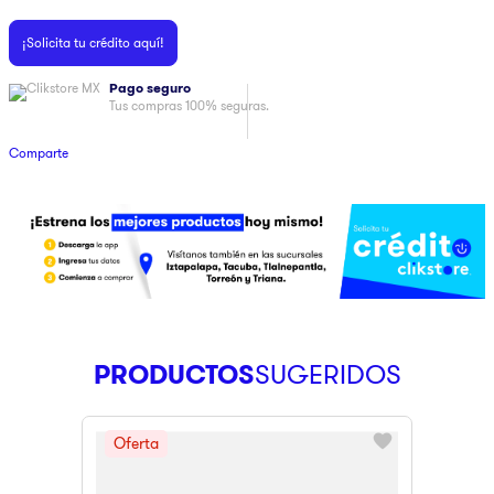
9
.
pulsar
¡Solicita tu crédito aquí!
10
.
dji
Pago seguro
Tus compras 100% seguras.
Comparte
PRODUCTOS