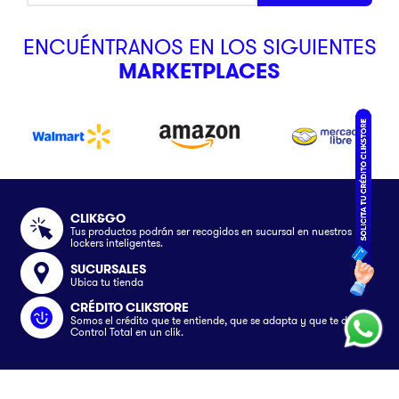
ENCUÉNTRANOS EN LOS SIGUIENTES
MARKETPLACES
CLIK&GO
Tus productos podrán ser recogidos en sucursal en nuestros
lockers inteligentes.
SUCURSALES
Ubica tu tienda
CRÉDITO CLIKSTORE
Somos el crédito que te entiende, que se adapta y que te da el
Control Total en un clik.