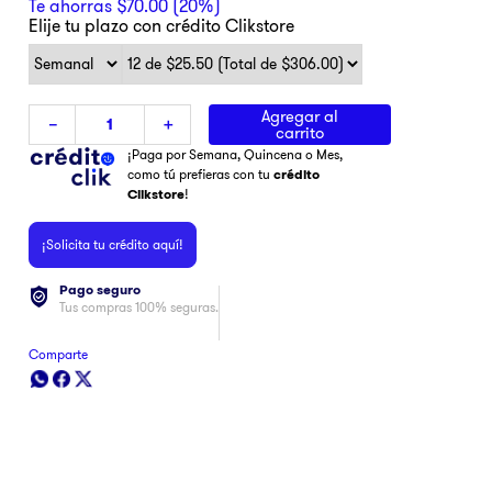
Te ahorras
$
70
.
00
(
20%
)
Elije tu plazo con crédito Clikstore
Agregar al
－
＋
carrito
¡Paga por Semana, Quincena o Mes,
como tú prefieras con tu
crédito
Clikstore
!
¡Solicita tu crédito aquí!
Pago seguro
Tus compras 100% seguras.
Comparte