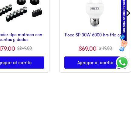
dor tipo matraca con
Foco SP 30W 6000 hrs frio caja
puntas y dados
$
69
.
00
179
.
00
$
119
.
00
$
249
.
00
regar al carrito
Agregar al carrito
Suscríbete