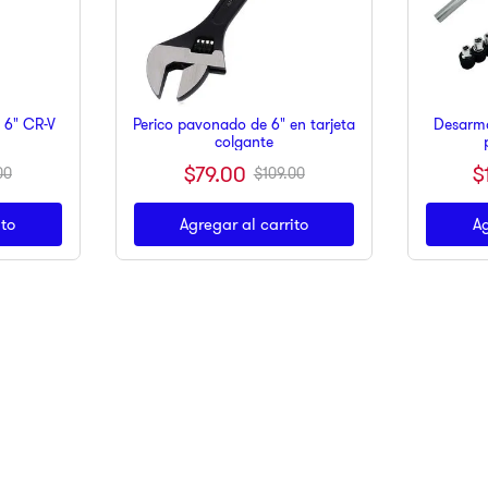
 6" CR-V
Perico pavonado de 6" en tarjeta
Desarma
colgante
$
79
.
00
$
00
$
109
.
00
ito
Agregar al carrito
Ag