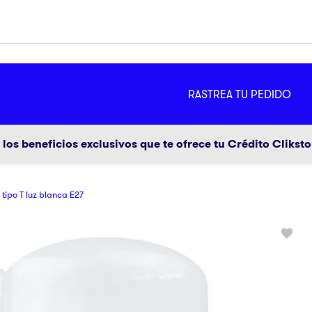
MÁS
RASTREA TU PEDIDO
ador
g
los beneficios exclusivos que te ofrece tu Crédito Clikst
tipo T luz blanca E27
a