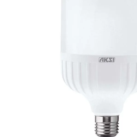
10
.
dji