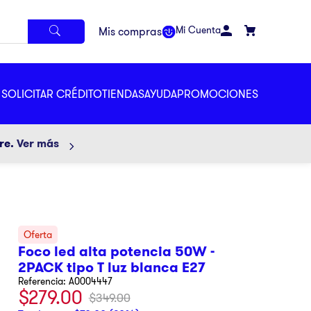
Mi Cuenta
SOLICITAR CRÉDITO
TIENDAS
AYUDA
PROMOCIONES
ore.
Ver más
Foco led alta potencia 50W -
2PACK tipo T luz blanca E27
Referencia
:
A0004447
$
279
.
00
$
349
.
00