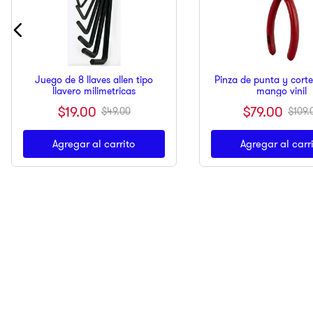
Juego de 8 llaves allen tipo
Pinza de punta y corte
llavero milimetricas
mango vinil
$
19
.
00
$
79
.
00
$
49
.
00
$
109
.
Agregar al carrito
Agregar al carr