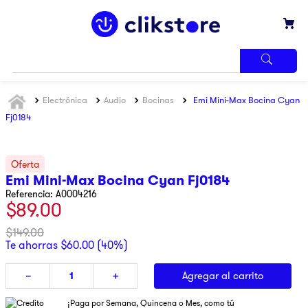
TÉRMINOS
Electrónica
Audio
Bocinas
Emi Mini-Max Bocina Cyan
MÁS
BUSCADOS
Fj0184
1
.
iphone
2
.
refrigerador
Emi Mini-Max Bocina Cyan Fj0184
3
.
samsung
Referencia
:
A0004216
$
89
.
00
4
.
winia
5
.
pantalla
$
149
.
00
Te ahorras
$
60
.
00
(
40%
)
6
.
motos
Agregar al carrito
－
＋
7
.
xbox
8
.
lavadora
¡Paga por Semana, Quincena o Mes, como tú