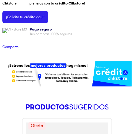
prefieras con tu
crédito Clikstore
!
9
.
ninja
¡Solicita tu crédito aquí!
10
.
pulsar
Pago seguro
Tus compras 100% seguras.
Comparte
PRODUCTOS