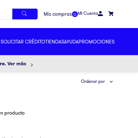
Mi Cuenta
SOLICITAR CRÉDITO
TIENDAS
AYUDA
PROMOCIONES
ore.
Ver más
Ordenar por
ún producto