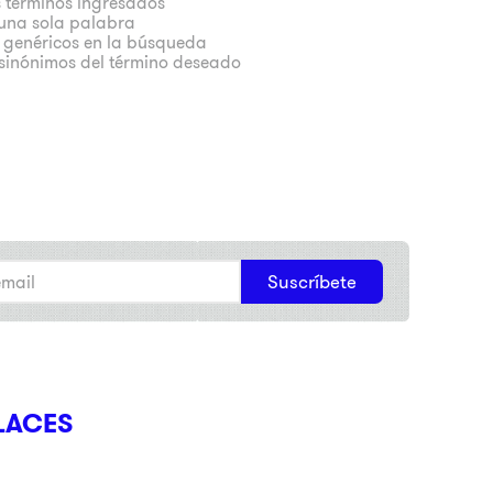
 términos ingresados
r una sola palabra
s genéricos en la búsqueda
 sinónimos del término deseado
Suscríbete
LACES