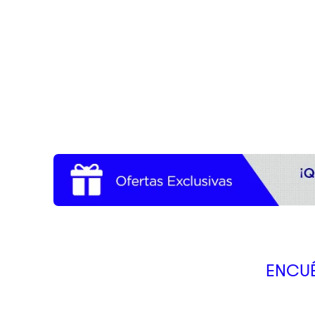
10
.
pulsar
ENCUÉ