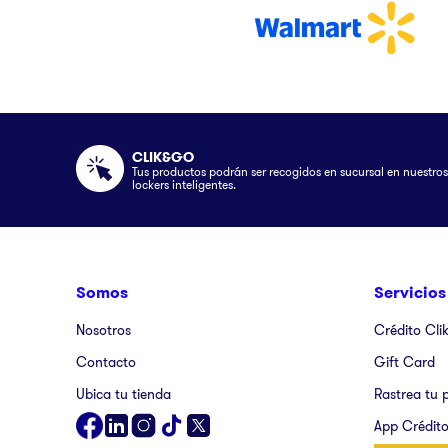
CLIK&GO
Tus productos podrán ser recogidos en sucursal en nuestros
lockers inteligentes.
Somos
Servicios
Nosotros
Crédito Cli
Contacto
Gift Card
Ubica tu tienda
Rastrea tu 
App Crédito