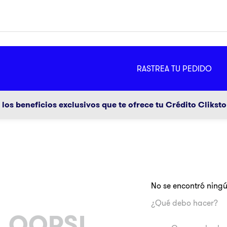
MÁS
RASTREA TU PEDIDO
ador
g
los beneficios exclusivos que te ofrece tu Crédito Clikst
No se encontró ning
a
¿Qué debo hacer?
OOPS!