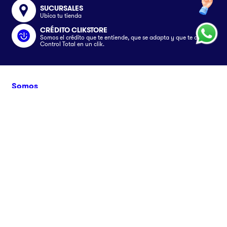
SUCURSALES
Ubica tu tienda
CRÉDITO CLIKSTORE
Somos el crédito que te entiende, que se adapta y que te da el
Control Total en un clik.
Somos
Nosotros
Servicios
Únete al equipo
Crédito Clikstore
Atención al Cliente
Contacto
Gift Card
¿Cómo comprar?
Avisos
Ubica tu tienda
Rastrea tu pedido
Clik&Go
Términos y Condiciones
Síguenos en
Facturación Electrónica
Políticas
Preguntas Frecuentes
Aviso de privacidad