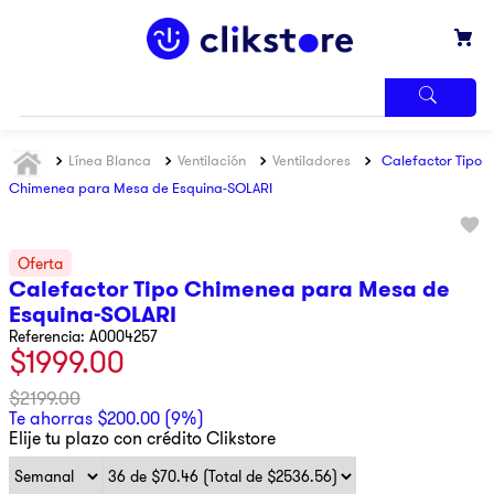
TÉRMINOS
Línea Blanca
Ventilación
Ventiladores
Calefactor Tipo
MÁS
BUSCADOS
Chimenea para Mesa de Esquina-SOLARI
1
.
iphone
2
.
refrigerador
Calefactor Tipo Chimenea para Mesa de
3
.
samsung
Esquina-SOLARI
4
.
pantalla
Referencia
:
A0004257
$
1999
.
00
5
.
motos
$
2199
.
00
6
.
winia
Te ahorras
$
200
.
00
(
9%
)
Elije tu plazo con crédito Clikstore
7
.
xbox
8
.
lavadora