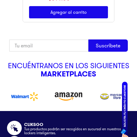
Agregar al carrito
Suscríbete
ENCUÉNTRANOS EN LOS SIGUIENTES
MARKETPLACES
CLIK&GO
Tus productos podrán ser recogidos en sucursal en nuestros
lockers inteligentes.