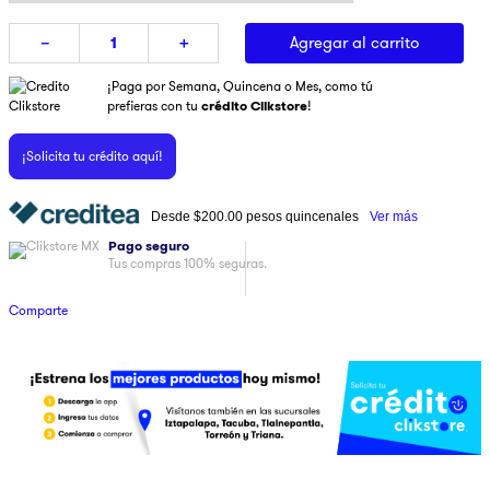
9
.
ninja
Agregar al carrito
－
＋
10
.
pulsar
¡Paga por Semana, Quincena o Mes, como tú
prefieras con tu
crédito Clikstore
!
¡Solicita tu crédito aquí!
Desde
$200.00
pesos quincenales
Ver más
Pago seguro
Tus compras 100% seguras.
Comparte