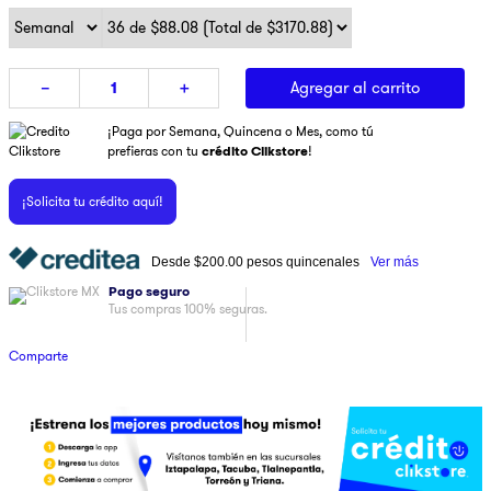
9
.
pulsar
10
.
dji
Agregar al carrito
－
＋
¡Paga por Semana, Quincena o Mes, como tú
prefieras con tu
crédito Clikstore
!
¡Solicita tu crédito aquí!
Desde
$200.00
pesos quincenales
Ver más
Pago seguro
Tus compras 100% seguras.
Comparte