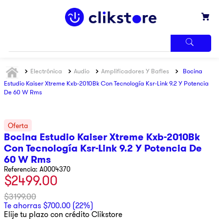
TÉRMINOS
Electrónica
Audio
Amplificadores Y Bafles
Bocina
MÁS
BUSCADOS
Estudio Kaiser Xtreme Kxb-2010Bk Con Tecnología Ksr-Link 9.2 Y Potencia
De 60 W Rms
1
.
iphone
2
.
refrigerador
3
.
samsung
Bocina Estudio Kaiser Xtreme Kxb-2010Bk
4
.
pantalla
Con Tecnología Ksr-Link 9.2 Y Potencia De
60 W Rms
5
.
motos
Referencia
:
A0004370
$
2499
.
00
6
.
xbox
$
3199
.
00
7
.
ninja
Te ahorras
$
700
.
00
(
22%
)
Elije tu plazo con crédito Clikstore
8
.
lavadora