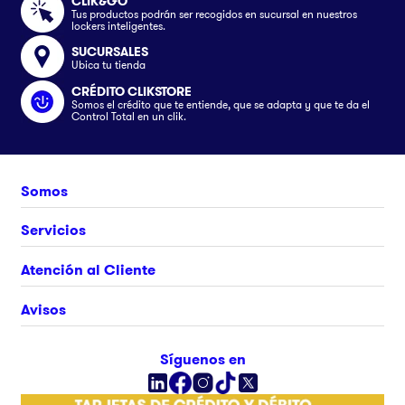
CLIK&GO
Tus productos podrán ser recogidos en sucursal en nuestros
lockers inteligentes.
SUCURSALES
Ubica tu tienda
CRÉDITO CLIKSTORE
Somos el crédito que te entiende, que se adapta y que te da el
Control Total en un clik.
Somos
Nosotros
Servicios
Únete al equipo
Crédito Clikstore
Atención al Cliente
Contacto
Gift Card
¿Cómo comprar?
Avisos
Ubica tu tienda
Rastrea tu pedido
Clik&Go
Términos y Condiciones
Síguenos en
Facturación Electrónica
Políticas
Preguntas Frecuentes