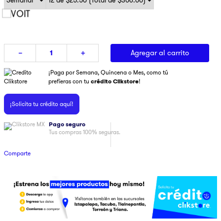
9
.
ninja
10
.
pulsar
Agregar al carrito
－
＋
¡Paga por Semana, Quincena o Mes, como tú
prefieras con tu
crédito Clikstore
!
¡Solicita tu crédito aquí!
Pago seguro
Tus compras 100% seguras.
Comparte