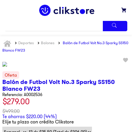
TÉRMINOS
Deportes
Balones
Balón de Futbol Voit No.3 Sparky SS150
MÁS
BUSCADOS
Blanco FW23
1
.
iphone
2
.
refrigerador
3
.
samsung
Balón de Futbol Voit No.3 Sparky SS150
Blanco FW23
4
.
pantalla
Referencia
:
A0002536
5
.
motos
$
279
.
00
6
.
winia
$
499
.
00
Te ahorras
$
220
.
00
(
44%
)
7
.
xbox
Elije tu plazo con crédito Clikstore
8
.
lavadora