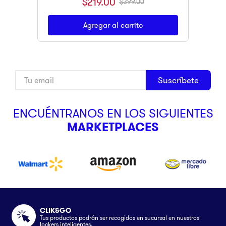
$
219
.
00
$
399
.
00
Agregar al carrito
Suscríbete
ENCUÉNTRANOS EN LOS SIGUIENTES
MARKETPLACES
CLIK&GO
Tus productos podrán ser recogidos en sucursal en nuestros
lockers inteligentes.