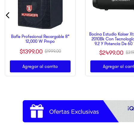
Bocina Estudio Kaiser X
Bafle Profesional Recargable 8”
2010Bk Con Tecnología
12,000 W Pmpo
9.2 Y Potencia De 6
$
1399
.
00
$
1999
.
00
$
2499
.
00
$
31
Agregar al carrito
Agregar al carr