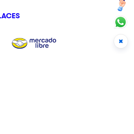
LACES
CRÉDITO CLIKSTORE
Somos el crédito que te entiende, que se adapta y que te da
el Control Total en un clik.
Avisos
Términos y Condiciones