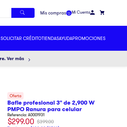
Mi Cuenta
SOLICITAR CRÉDITO
TIENDAS
AYUDA
PROMOCIONES
ore.
Ver más
Bafle profesional 3" de 2,900 W
PMPO Ranura para celular
Referencia
:
A0001931
$
299
.
00
$
399
.
00