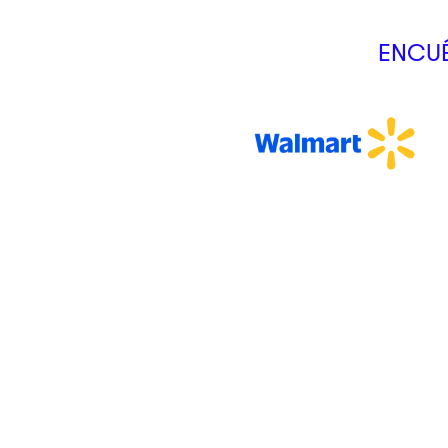
ENCUÉ
CLIK&GO
Tus productos podrán ser recogidos en sucursal en nuestros
lockers inteligentes.
Somos
Servicios
Nosotros
Crédito Cli