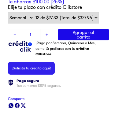
Te ahorras
$
100
.
00
(
25%
)
Elije tu plazo con crédito Clikstore
Agregar al
－
＋
carrito
¡Paga por Semana, Quincena o Mes,
como tú prefieras con tu
crédito
Clikstore
!
¡Solicita tu crédito aquí!
Pago seguro
Tus compras 100% seguras.
Comparte