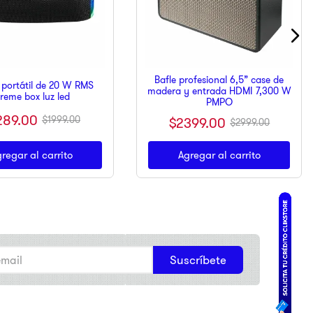
Bafle profesional 6,5” case de
 portátil de 20 W RMS
madera y entrada HDMI 7,300 W
treme box luz led
PMPO
289
.
00
$
1999
.
00
$
2399
.
00
$
2999
.
00
regar al carrito
Agregar al carrito
Suscríbete