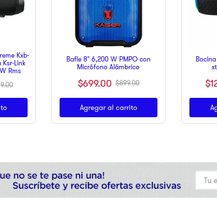
treme Kxb-
Bafle 8" 6,200 W PMPO con
Bocina
 Ksr-Link
Micrófono Alámbrico
x
0 W Rms
$
699
.
00
$
1
$
899
.
00
99
.
00
ito
Agregar al carrito
Ag