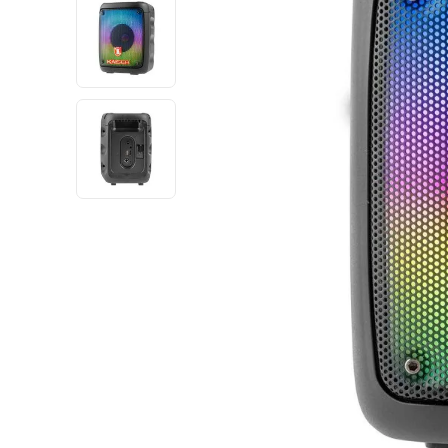
10
.
pulsar