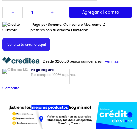
9
.
pulsar
Agregar al carrito
－
＋
10
.
dji
¡Paga por Semana, Quincena o Mes, como tú
prefieras con tu
crédito Clikstore
!
¡Solicita tu crédito aquí!
Desde
$200.00
pesos quincenales
Ver más
Pago seguro
Tus compras 100% seguras.
Comparte