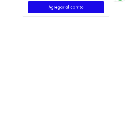
Agregar al carrito
Suscríbete
ENCUÉNTRANOS EN LOS SIGUIENTES
MARKETPLACES
CLIK&GO
Tus productos podrán ser recogidos en sucursal en nuestros
lockers inteligentes.
SUCURSALES