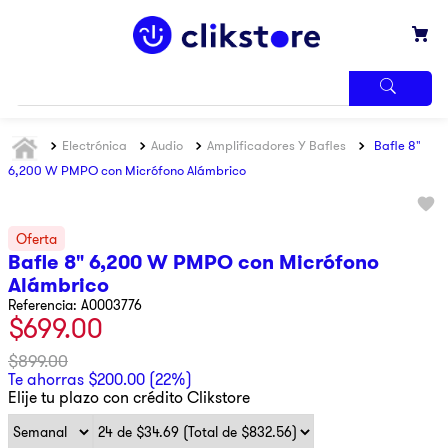
TÉRMINOS
Electrónica
Audio
Amplificadores Y Bafles
Bafle 8"
MÁS
BUSCADOS
6,200 W PMPO con Micrófono Alámbrico
1
.
iphone
2
.
refrigerador
Bafle 8" 6,200 W PMPO con Micrófono
3
.
samsung
Alámbrico
4
.
pantalla
Referencia
:
A0003776
$
699
.
00
5
.
motos
$
899
.
00
6
.
xbox
Te ahorras
$
200
.
00
(
22%
)
Elije tu plazo con crédito Clikstore
7
.
ninja
8
.
lavadora