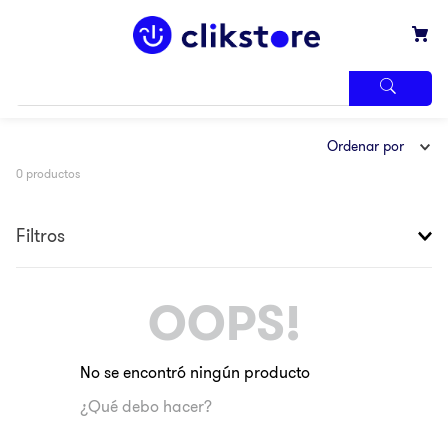
TÉRMINOS
Ordenar por
MÁS
BUSCADOS
0
productos
1
.
iphone
2
.
refrigerador
Filtros
3
.
samsung
4
.
pantalla
OOPS!
5
.
motos
6
.
xbox
No se encontró ningún producto
7
.
ninja
¿Qué debo hacer?
8
.
lavadora