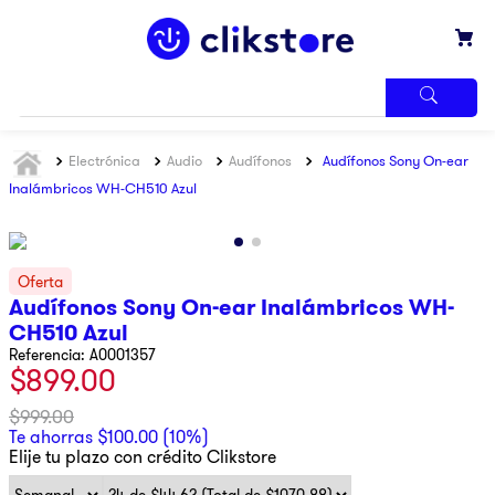
TÉRMINOS
Electrónica
Audio
Audífonos
Audífonos Sony On-ear
MÁS
BUSCADOS
Inalámbricos WH-CH510 Azul
1
.
iphone
2
.
refrigerador
3
.
samsung
Audífonos Sony On-ear Inalámbricos WH-
CH510 Azul
4
.
pantalla
Referencia
:
A0001357
5
.
motos
$
899
.
00
6
.
xbox
$
999
.
00
Te ahorras
$
100
.
00
(
10%
)
7
.
ninja
Elije tu plazo con crédito Clikstore
8
.
lavadora