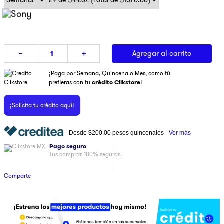
9
.
pulsar
10
.
dji
Agregar al carrito
－
＋
¡Paga por Semana, Quincena o Mes, como tú
prefieras con tu
crédito Clikstore
!
¡Solicita tu crédito aquí!
Desde
$200.00
pesos quincenales
Ver más
Pago seguro
Tus compras 100% seguras.
Comparte