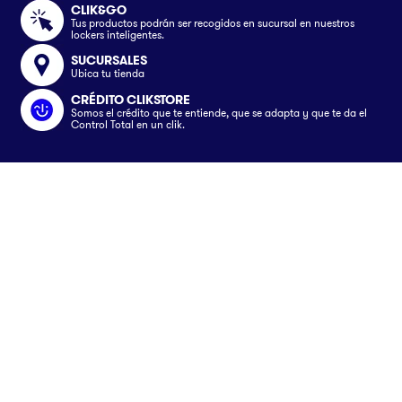
CLIK&GO
Tus productos podrán ser recogidos en sucursal en nuestros
lockers inteligentes.
SUCURSALES
Ubica tu tienda
CRÉDITO CLIKSTORE
Somos el crédito que te entiende, que se adapta y que te da el
Control Total en un clik.
Somos
Nosotros
Servicios
Únete al equipo
Crédito Clikstore
Atención al Cliente
Contacto
Gift Card
¿Cómo comprar?
Avisos
Ubica tu tienda
Rastrea tu pedido
Clik&Go
Términos y Condiciones
Síguenos en
Facturación Electrónica
Políticas