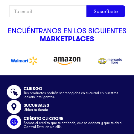
Suscríbete
ENCUÉNTRANOS EN LOS SIGUIENTES
MARKETPLACES
CLIK&GO
Tus productos podrán ser recogidos en sucursal en nuestros
lockers inteligentes.
SUCURSALES
Ubica tu tienda
CRÉDITO CLIKSTORE
Somos el crédito que te entiende, que se adapta y que te da el
Control Total en un clik.