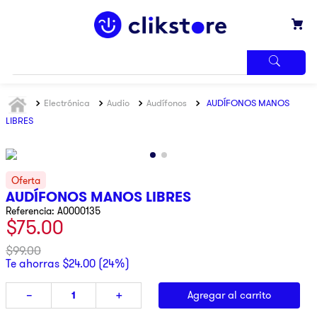
TÉRMINOS
Electrónica
Audio
Audífonos
AUDÍFONOS MANOS
MÁS
BUSCADOS
LIBRES
1
.
iphone
2
.
refrigerador
3
.
samsung
AUDÍFONOS MANOS LIBRES
Referencia
:
A0000135
4
.
pantalla
$
75
.
00
5
.
motos
$
99
.
00
6
.
xbox
Te ahorras
$
24
.
00
(
24%
)
7
.
ninja
Agregar al carrito
－
＋
8
.
lavadora