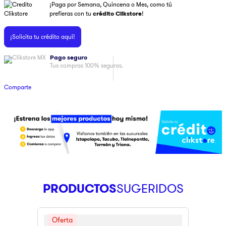
¡Paga por Semana, Quincena o Mes, como tú
9
.
pulsar
prefieras con tu
crédito Clikstore
!
10
.
dji
¡Solicita tu crédito aquí!
Pago seguro
Tus compras 100% seguras.
Comparte
PRODUCTOS