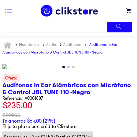
TÉRMINOS
Electrónica
Audio
Audífonos
Audífonos In Ear
MÁS
BUSCADOS
Alámbricos con Micrófono & Control JBL TUNE 110 -Negro
1
.
iphone
2
.
refrigerador
3
.
samsung
Audífonos In Ear Alámbricos con Micrófono
& Control JBL TUNE 110 -Negro
4
.
pantalla
Referencia
:
A0001687
5
.
motos
$
235
.
00
6
.
xbox
$
299
.
00
Te ahorras
$
64
.
00
(
21%
)
7
.
ninja
Elije tu plazo con crédito Clikstore
8
.
lavadora