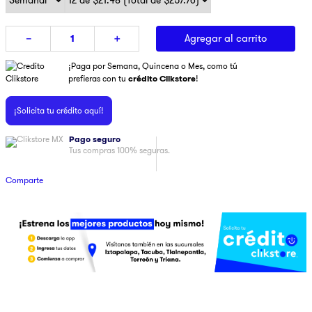
9
.
pulsar
Agregar al carrito
－
＋
10
.
dji
¡Paga por Semana, Quincena o Mes, como tú
prefieras con tu
crédito Clikstore
!
¡Solicita tu crédito aquí!
Pago seguro
Tus compras 100% seguras.
Comparte