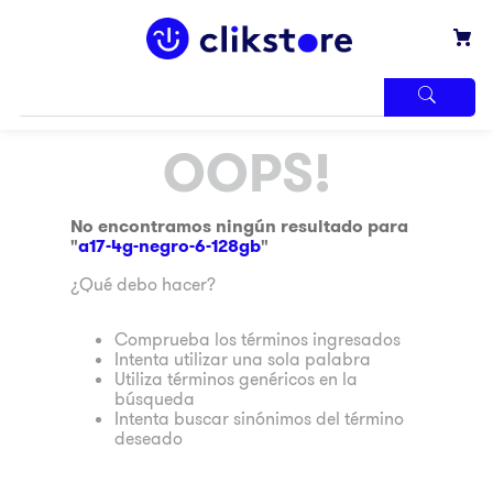
TÉRMINOS
OOPS!
MÁS
BUSCADOS
1
.
iphone
No encontramos ningún resultado para
"
a17-4g-negro-6-128gb
"
2
.
refrigerador
¿Qué debo hacer?
3
.
samsung
4
.
winia
Comprueba los términos ingresados
Intenta utilizar una sola palabra
5
.
pantalla
Utiliza términos genéricos en la
búsqueda
6
.
motos
Intenta buscar sinónimos del término
deseado
7
.
xbox
8
.
lavadora