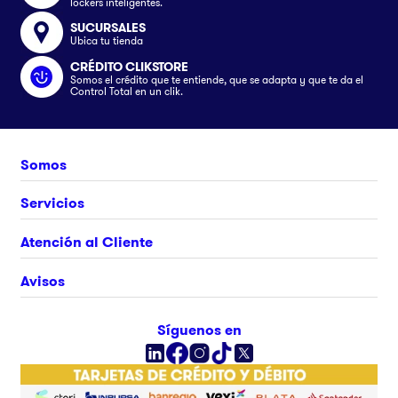
lockers inteligentes.
SUCURSALES
Ubica tu tienda
CRÉDITO CLIKSTORE
Somos el crédito que te entiende, que se adapta y que te da el
Control Total en un clik.
Somos
Nosotros
Servicios
Únete al equipo
Crédito Clikstore
Atención al Cliente
Contacto
Gift Card
¿Cómo comprar?
Avisos
Ubica tu tienda
Rastrea tu pedido
Clik&Go
Términos y Condiciones
Síguenos en
Facturación Electrónica
Políticas
Preguntas Frecuentes
Aviso de privacidad