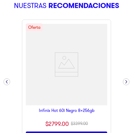
NUESTRAS
RECOMENDACIONES
9
.
ninja
10
.
pulsar
Infinix Hot 60i Negro 8+256gb
$
2799
.
00
$
3399
.
00