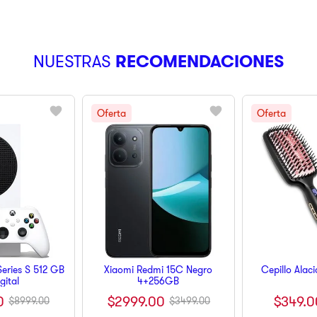
NUESTRAS
RECOMENDACIONES
eries S 512 GB
Xiaomi Redmi 15C Negro
Cepillo Alac
igital
4+256GB
$
349
.
0
0
$
2999
.
00
$
8999
.
00
$
3499
.
00