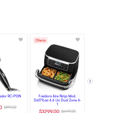
iador RC-P13N
Freidora Aire Ninja Mod.
Dz071Laa 6.6 Lts Dual Zone 6-
1
0
$
899
.
00
$
3299
.
00
$
6499
.
00