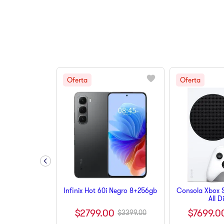
10
.
pulsar
Infinix Hot 60i Negro 8+256gb
Consola Xbox S
All D
$
2799
.
00
$
7699
.
0
$
3399
.
00