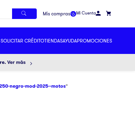
Mi Cuenta
SOLICITAR CRÉDITO
TIENDAS
AYUDA
PROMOCIONES
ore.
Ver más
250-negro-mod-2025--motos
"