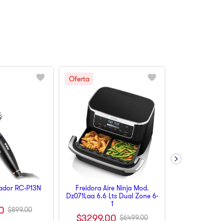
iador RC-P13N
Freidora Aire Ninja Mod.
Dz071Laa 6.6 Lts Dual Zone 6-
1
0
$
899
.
00
$
3299
.
00
$
6499
.
00