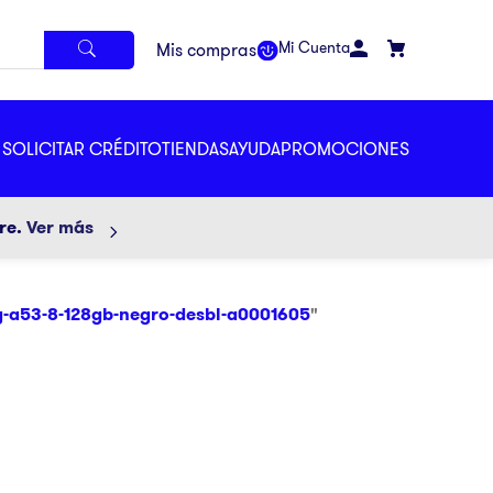
Mi Cuenta
SOLICITAR CRÉDITO
TIENDAS
AYUDA
PROMOCIONES
ore.
Ver más
-a53-8-128gb-negro-desbl-a0001605
"