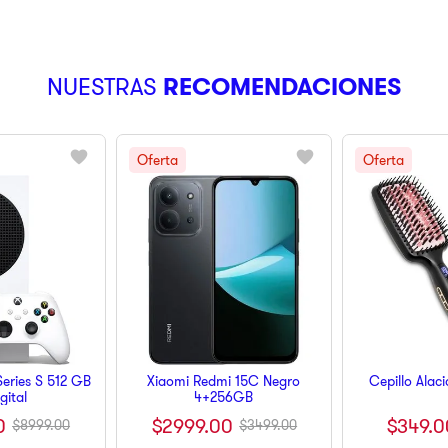
NUESTRAS
RECOMENDACIONES
eries S 512 GB
Xiaomi Redmi 15C Negro
Cepillo Alac
igital
4+256GB
$
349
.
0
0
$
2999
.
00
$
8999
.
00
$
3499
.
00