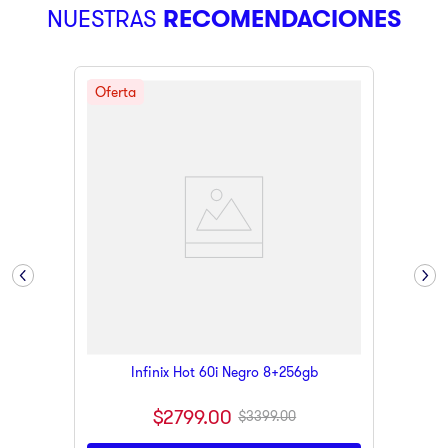
NUESTRAS
RECOMENDACIONES
9
.
ninja
10
.
pulsar
Infinix Hot 60i Negro 8+256gb
$
2799
.
00
$
3399
.
00