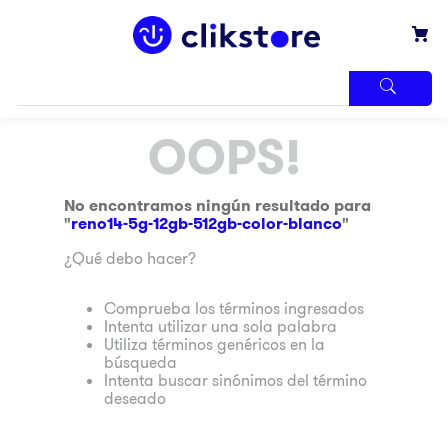
TÉRMINOS
OOPS!
MÁS
BUSCADOS
1
.
iphone
No encontramos ningún resultado para
"
reno14-5g-12gb-512gb-color-blanco
"
2
.
refrigerador
¿Qué debo hacer?
3
.
samsung
4
.
winia
Comprueba los términos ingresados
Intenta utilizar una sola palabra
5
.
pantalla
Utiliza términos genéricos en la
búsqueda
6
.
motos
Intenta buscar sinónimos del término
deseado
7
.
xbox
8
.
lavadora