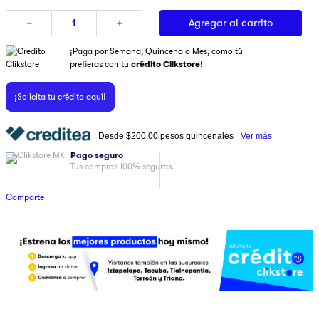
9
.
pulsar
Agregar al carrito
－
＋
10
.
dji
¡Paga por Semana, Quincena o Mes, como tú
prefieras con tu
crédito Clikstore
!
¡Solicita tu crédito aquí!
Desde
$200.00
pesos quincenales
Ver más
Pago seguro
Tus compras 100% seguras.
Comparte