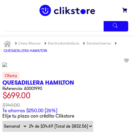
TÉRMINOS
Línea Blanca
Electrodomésticos
Sandwicheras
MÁS
BUSCADOS
QUESADILLERA HAMILTON
1
.
iphone
2
.
refrigerador
3
.
samsung
QUESADILLERA HAMILTON
Referencia
:
A0001990
4
.
pantalla
$
699
.
00
5
.
motos
$
949
.
00
6
.
xbox
Te ahorras
$
250
.
00
(
26%
)
Elije tu plazo con crédito Clikstore
7
.
ninja
8
.
lavadora