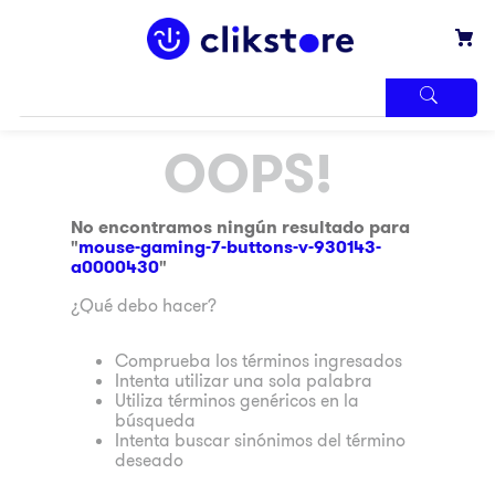
TÉRMINOS
OOPS!
MÁS
BUSCADOS
1
.
iphone
No encontramos ningún resultado para
"
mouse-gaming-7-buttons-v-930143-
2
.
refrigerador
a0000430
"
3
.
samsung
¿Qué debo hacer?
4
.
pantalla
Comprueba los términos ingresados
5
.
motos
Intenta utilizar una sola palabra
Utiliza términos genéricos en la
6
.
winia
búsqueda
Intenta buscar sinónimos del término
7
.
xbox
deseado
8
.
lavadora