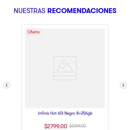
9
.
ninja
NUESTRAS
RECOMENDACIONES
10
.
pulsar
Infinix Hot 60i Negro 8+256gb
$
2799
.
00
$
3399
.
00