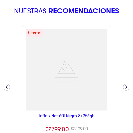
9
.
pulsar
NUESTRAS
RECOMENDACIONES
10
.
dji
Infinix Hot 60i Negro 8+256gb
$
2799
.
00
$
3399
.
00