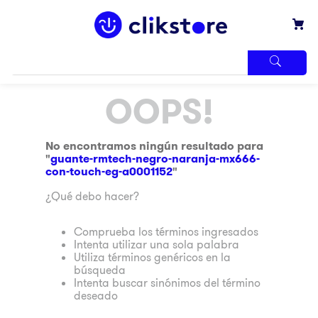
TÉRMINOS
OOPS!
MÁS
BUSCADOS
1
.
iphone
No encontramos ningún resultado para
"
guante-rmtech-negro-naranja-mx666-
2
.
refrigerador
con-touch-eg-a0001152
"
3
.
samsung
¿Qué debo hacer?
4
.
pantalla
Comprueba los términos ingresados
5
.
motos
Intenta utilizar una sola palabra
Utiliza términos genéricos en la
6
.
xbox
búsqueda
Intenta buscar sinónimos del término
7
.
ninja
deseado
8
.
lavadora