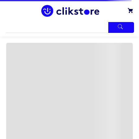
TÉRMINOS
MÁS
BUSCADOS
1
.
iphone
2
.
refrigerador
3
.
samsung
4
.
pantalla
5
.
motos
6
.
lavadora
7
.
xbox
8
.
ninja