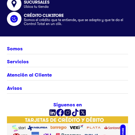
SUCURSALES
Ubica tu tienda
CRÉDITO CLIKSTORE
Somos el crédito que te entiende, que se adapta y que te da el
Control Total en un clik.
Somos
Nosotros
Servicios
Únete al equipo
Crédito Clikstore
Atención al Cliente
Contacto
Gift Card
¿Cómo comprar?
Avisos
Ubica tu tienda
Rastrea tu pedido
Clik&Go
Términos y Condiciones
Síguenos en
Facturación Electrónica
Políticas
Preguntas Frecuentes
Aviso de privacidad