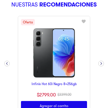
NUESTRAS
RECOMENDACIONES
9
.
pulsar
10
.
dji
Infinix Hot 60i Negro 8+256gb
$
2799
.
00
$
3399
.
00
Agregar al carrito