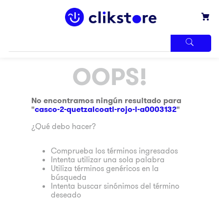
TÉRMINOS
OOPS!
MÁS
BUSCADOS
1
.
iphone
No encontramos ningún resultado para
"
casco-2-quetzalcoatl-rojo-l-a0003132
"
2
.
refrigerador
¿Qué debo hacer?
3
.
samsung
4
.
pantalla
Comprueba los términos ingresados
Intenta utilizar una sola palabra
5
.
motos
Utiliza términos genéricos en la
búsqueda
6
.
xbox
Intenta buscar sinónimos del término
deseado
7
.
ninja
8
.
lavadora