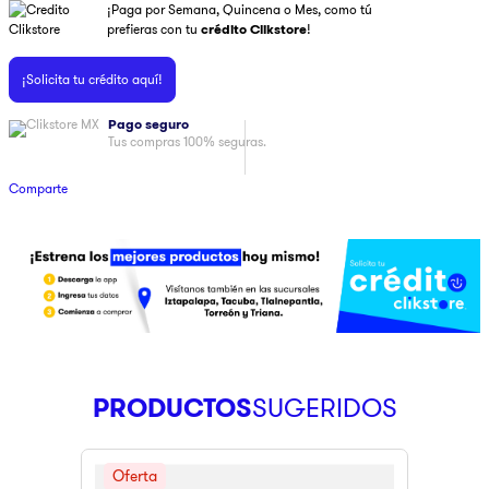
¡Paga por Semana, Quincena o Mes, como tú
9
.
pulsar
prefieras con tu
crédito Clikstore
!
10
.
dji
¡Solicita tu crédito aquí!
Pago seguro
Tus compras 100% seguras.
Comparte
PRODUCTOS