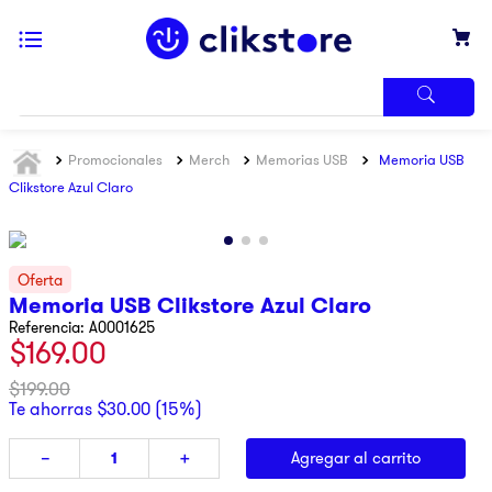
TÉRMINOS
Promocionales
Merch
Memorias USB
Memoria USB
MÁS
BUSCADOS
Clikstore Azul Claro
1
.
iphone
2
.
refrigerador
3
.
samsung
Memoria USB Clikstore Azul Claro
Referencia
:
A0001625
4
.
pantalla
$
169
.
00
5
.
motos
$
199
.
00
6
.
xbox
Te ahorras
$
30
.
00
(
15%
)
7
.
ninja
Agregar al carrito
－
＋
8
.
lavadora