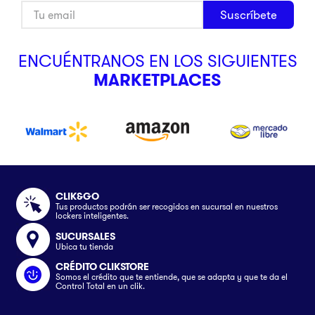
Suscríbete
ENCUÉNTRANOS EN LOS SIGUIENTES
MARKETPLACES
CLIK&GO
Tus productos podrán ser recogidos en sucursal en nuestros
lockers inteligentes.
SUCURSALES
Ubica tu tienda
CRÉDITO CLIKSTORE
Somos el crédito que te entiende, que se adapta y que te da el
Control Total en un clik.