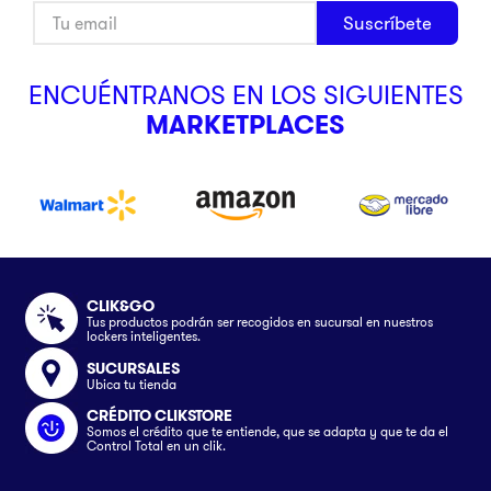
Suscríbete
ENCUÉNTRANOS EN LOS SIGUIENTES
MARKETPLACES
CLIK&GO
Tus productos podrán ser recogidos en sucursal en nuestros
lockers inteligentes.
SUCURSALES
Ubica tu tienda
CRÉDITO CLIKSTORE
Somos el crédito que te entiende, que se adapta y que te da el
Control Total en un clik.