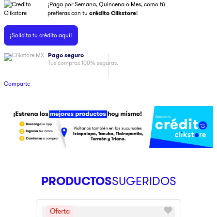
¡Paga por Semana, Quincena o Mes, como tú
9
.
pulsar
prefieras con tu
crédito Clikstore
!
10
.
dji
¡Solicita tu crédito aquí!
Pago seguro
Tus compras 100% seguras.
Comparte
PRODUCTOS