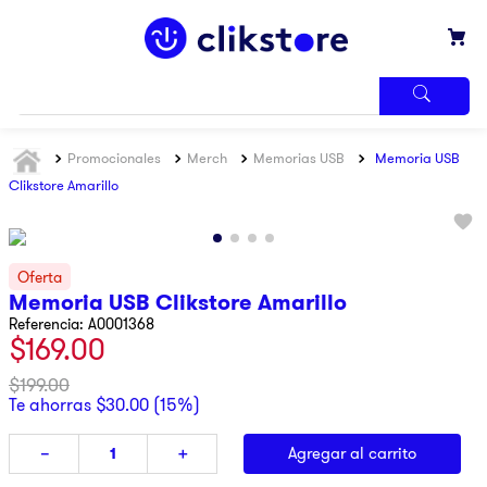
TÉRMINOS
Promocionales
Merch
Memorias USB
Memoria USB
MÁS
BUSCADOS
Clikstore Amarillo
1
.
iphone
2
.
refrigerador
3
.
samsung
Memoria USB Clikstore Amarillo
Referencia
:
A0001368
4
.
pantalla
$
169
.
00
5
.
motos
$
199
.
00
6
.
xbox
Te ahorras
$
30
.
00
(
15%
)
7
.
ninja
Agregar al carrito
－
＋
8
.
lavadora