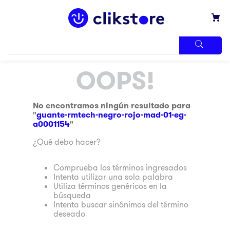
TÉRMINOS
OOPS!
MÁS
BUSCADOS
1
.
iphone
No encontramos ningún resultado para
"
guante-rmtech-negro-rojo-mad-01-eg-
2
.
refrigerador
a0001154
"
3
.
samsung
¿Qué debo hacer?
4
.
winia
Comprueba los términos ingresados
5
.
pantalla
Intenta utilizar una sola palabra
Utiliza términos genéricos en la
6
.
motos
búsqueda
Intenta buscar sinónimos del término
7
.
xbox
deseado
8
.
lavadora