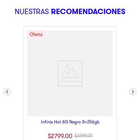
9
.
ninja
NUESTRAS
RECOMENDACIONES
10
.
pulsar
Infinix Hot 60i Negro 8+256gb
$
2799
.
00
$
3399
.
00