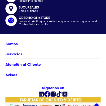
lockers inteligentes.
SUCURSALES
Ubica tu tienda
CRÉDITO CLIKSTORE
Somos el crédito que te entiende, que se adapta y que te da el
Control Total en un clik.
Somos
Nosotros
Servicios
Únete al equipo
Crédito Clikstore
Atención al Cliente
Contacto
Gift Card
¿Cómo comprar?
Avisos
Ubica tu tienda
Rastrea tu pedido
Clik&Go
Términos y Condiciones
Síguenos en
Facturación Electrónica
Políticas
Preguntas Frecuentes
Aviso de privacidad