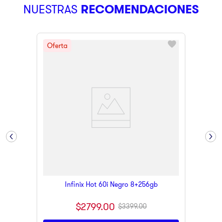
NUESTRAS
RECOMENDACIONES
9
.
ninja
10
.
pulsar
Infinix Hot 60i Negro 8+256gb
$
2799
.
00
$
3399
.
00