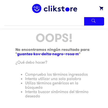
TÉRMINOS
OOPS!
MÁS
BUSCADOS
1
.
iphone
No encontramos ningún resultado para
"
guantes-kov-delta-negro--rosa-m
"
2
.
refrigerador
¿Qué debo hacer?
3
.
samsung
4
.
pantalla
Comprueba los términos ingresados
Intenta utilizar una sola palabra
5
.
motos
Utiliza términos genéricos en la
búsqueda
6
.
winia
Intenta buscar sinónimos del término
deseado
7
.
xbox
8
.
lavadora