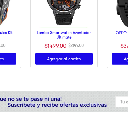
les Kit
Lambo Smartwatch Aventador
OPPO 
Ultimate
$
3
$
1499
.
00
.
00
$
2149
.
00
ito
Agregar al carrito
Ag