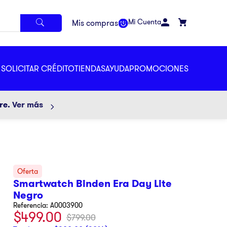
Mi Cuenta
SOLICITAR CRÉDITO
TIENDAS
AYUDA
PROMOCIONES
ore.
Ver más
Smartwatch Binden Era Day Lite
Negro
Referencia
:
A0003900
$
499
.
00
$
799
.
00