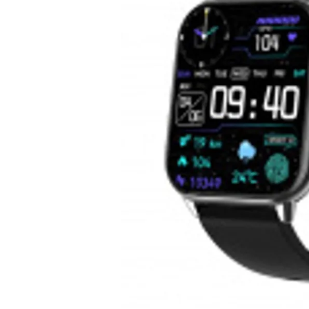
10
.
pulsar