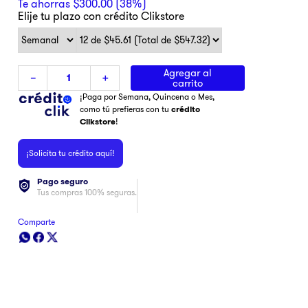
Te ahorras
$
300
.
00
(
38%
)
Elije tu plazo con crédito Clikstore
Agregar al
－
＋
carrito
¡Paga por Semana, Quincena o Mes,
como tú prefieras con tu
crédito
Clikstore
!
¡Solicita tu crédito aquí!
Pago seguro
Tus compras 100% seguras.
Comparte