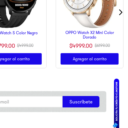
OPPO Watch X2 Mini Color
Watch S Color Negro
Dorado
799
.
00
$
4999
.
00
$
4999
.
00
$
6199
.
00
regar al carrito
Agregar al carrito
Suscríbete