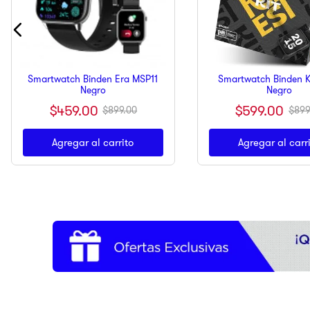
Smartwatch Binden Era MSP11
Smartwatch Binden Ku
Negro
Negro
$
459
.
00
$
599
.
00
$
899
.
00
$
899
Agregar al carrito
Agregar al carr