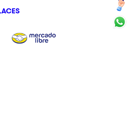
LACES
CRÉDITO CLIKSTORE
Somos el crédito que te entiende, que se adapta y que te da
el Control Total en un clik.
Avisos
Términos y Condiciones