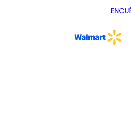
ENCUÉ
CLIK&GO
Tus productos podrán ser recogidos en sucursal en nuestros
lockers inteligentes.
Somos
Servicios
Nosotros
Crédito Cli