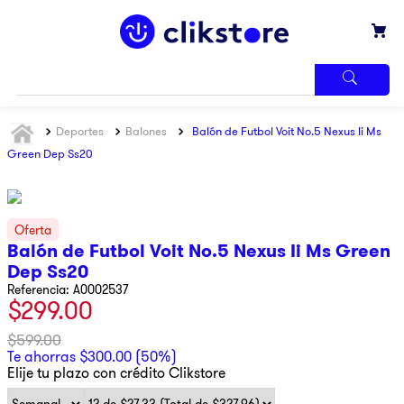
TÉRMINOS
Deportes
Balones
Balón de Futbol Voit No.5 Nexus Ii Ms
MÁS
BUSCADOS
Green Dep Ss20
1
.
iphone
2
.
refrigerador
3
.
samsung
Balón de Futbol Voit No.5 Nexus Ii Ms Green
Dep Ss20
4
.
winia
Referencia
:
A0002537
5
.
pantalla
$
299
.
00
6
.
motos
$
599
.
00
Te ahorras
$
300
.
00
(
50%
)
7
.
xbox
Elije tu plazo con crédito Clikstore
8
.
lavadora