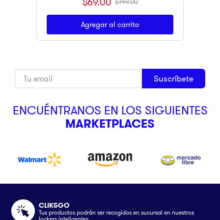
$
69
.
00
$
149
.
00
Agregar al carrito
Suscríbete
ENCUÉNTRANOS EN LOS SIGUIENTES
MARKETPLACES
CLIK&GO
Tus productos podrán ser recogidos en sucursal en nuestros
lockers inteligentes.