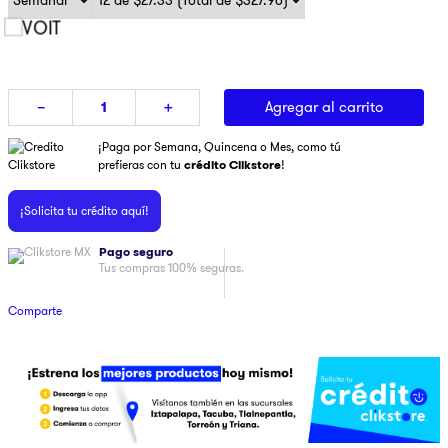
9
.
ninja
10
.
pulsar
Agregar al carrito
－
＋
¡Paga por Semana, Quincena o Mes, como tú
prefieras con tu
crédito Clikstore
!
¡Solicita tu crédito aquí!
Pago seguro
Tus compras 100% seguras.
Comparte