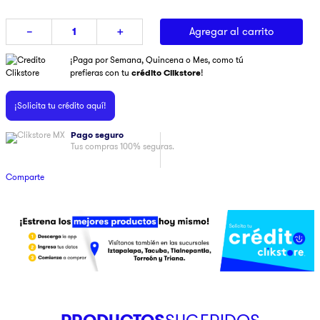
9
.
pulsar
Agregar al carrito
－
＋
10
.
dji
¡Paga por Semana, Quincena o Mes, como tú
prefieras con tu
crédito Clikstore
!
¡Solicita tu crédito aquí!
Pago seguro
Tus compras 100% seguras.
Comparte