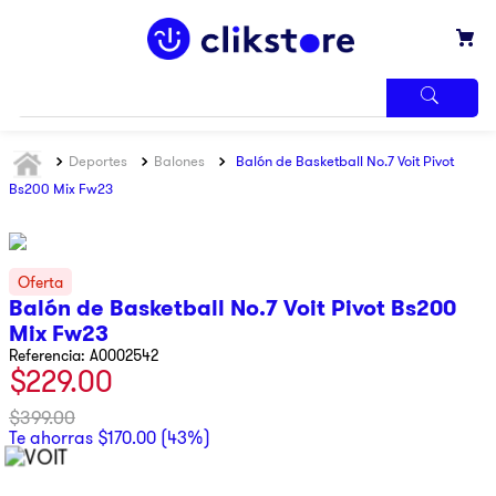
TÉRMINOS
Deportes
Balones
Balón de Basketball No.7 Voit Pivot
MÁS
BUSCADOS
Bs200 Mix Fw23
1
.
iphone
2
.
refrigerador
3
.
samsung
Balón de Basketball No.7 Voit Pivot Bs200
Mix Fw23
4
.
pantalla
Referencia
:
A0002542
5
.
motos
$
229
.
00
6
.
xbox
$
399
.
00
Te ahorras
$
170
.
00
(
43%
)
7
.
ninja
8
.
lavadora