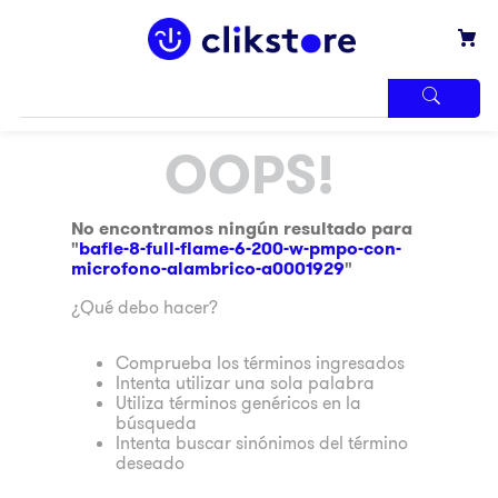
TÉRMINOS
OOPS!
MÁS
BUSCADOS
1
.
iphone
No encontramos ningún resultado para
"
bafle-8-full-flame-6-200-w-pmpo-con-
2
.
refrigerador
microfono-alambrico-a0001929
"
3
.
samsung
¿Qué debo hacer?
4
.
pantalla
Comprueba los términos ingresados
5
.
motos
Intenta utilizar una sola palabra
Utiliza términos genéricos en la
6
.
winia
búsqueda
Intenta buscar sinónimos del término
7
.
xbox
deseado
8
.
lavadora