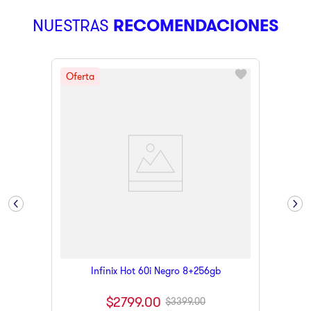
9
.
ninja
NUESTRAS
RECOMENDACIONES
10
.
pulsar
Infinix Hot 60i Negro 8+256gb
$
2799
.
00
$
3399
.
00